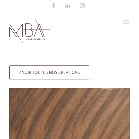
Passer
Facebook
LinkedIn
Instagram
au
contenu
< VOIR TOUTES NOS CRÉATIONS