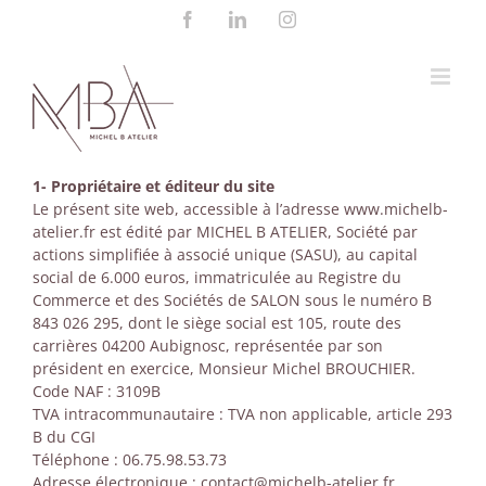
Passer
Facebook
LinkedIn
Instagram
au
contenu
1- Propriétaire et éditeur du site
Le présent site web, accessible à l’adresse www.michelb-
atelier.fr est édité par MICHEL B ATELIER, Société par
actions simplifiée à associé unique (SASU), au capital
social de 6.000 euros, immatriculée au Registre du
Commerce et des Sociétés de SALON sous le numéro B
843 026 295, dont le siège social est 105, route des
carrières 04200 Aubignosc, représentée par son
président en exercice, Monsieur Michel BROUCHIER.
Code NAF : 3109B
TVA intracommunautaire : TVA non applicable, article 293
B du CGI
Téléphone : 06.75.98.53.73
Adresse électronique :
contact@michelb-atelier.fr